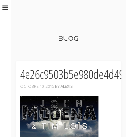
BLOG
4e26c9503b5e980de4d49488
OCTOBRE 10, 2015 BY
ALEXIS